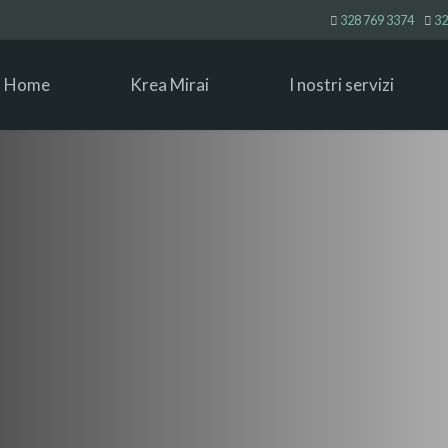
328 769 3374
32
Home
Krea Mirai
I nostri servizi