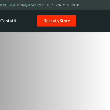
8 785 5703
info@kreamirai.it
Lun - Ven - 9:30 - 18:30
Contatti
Rossato Store